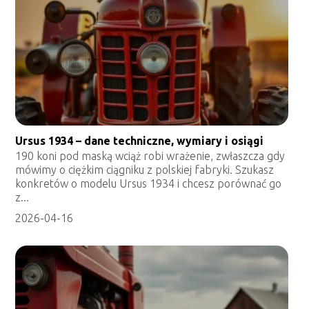
Ursus 1934 – dane techniczne, wymiary i osiągi
190 koni pod maską wciąż robi wrażenie, zwłaszcza gdy
mówimy o ciężkim ciągniku z polskiej fabryki. Szukasz
konkretów o modelu Ursus 1934 i chcesz porównać go
z...
2026-04-16