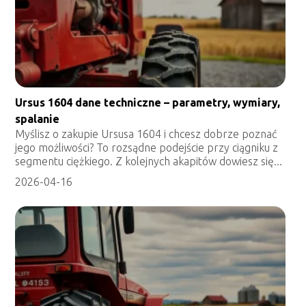
Ursus 1604 dane techniczne – parametry, wymiary,
spalanie
Myślisz o zakupie Ursusa 1604 i chcesz dobrze poznać
jego możliwości? To rozsądne podejście przy ciągniku z
segmentu ciężkiego. Z kolejnych akapitów dowiesz się...
2026-04-16