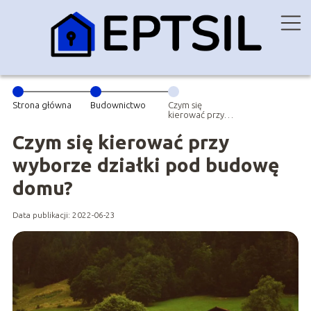
Strona główna
Budownictwo
Czym się
kierować przy
wyborze działki
pod budowę
Czym się kierować przy
domu?
wyborze działki pod budowę
domu?
Data publikacji: 2022-06-23