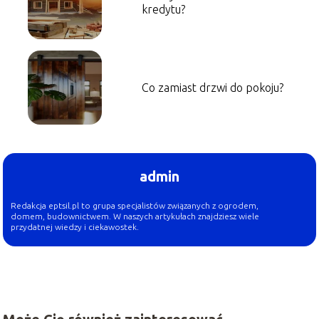
kredytu?
Co zamiast drzwi do pokoju?
admin
Redakcja eptsil.pl to grupa specjalistów związanych z ogrodem,
domem, budownictwem. W naszych artykułach znajdziesz wiele
przydatnej wiedzy i ciekawostek.