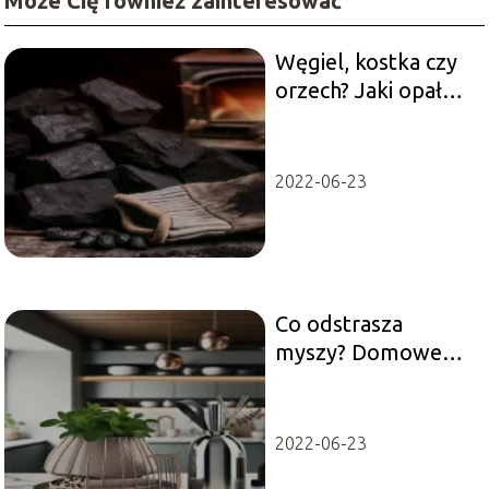
Może Cię również zainteresować
Węgiel, kostka czy
orzech? Jaki opał
jest najlepszy?
2022-06-23
Co odstrasza
myszy? Domowe
sposoby i zapachy
2022-06-23