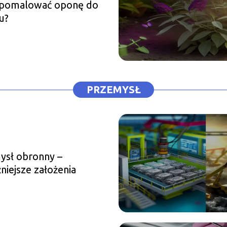
pomalować oponę do
u?
PRZEMYSŁ
ysł obronny –
niejsze założenia