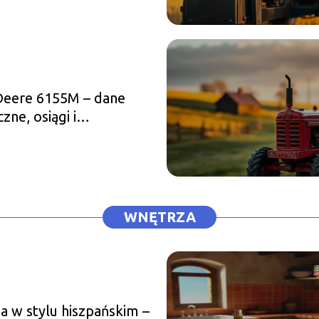
Deere 6155M – dane
zne, osiągi i
ikacja
WNĘTRZA
a w stylu hiszpańskim –