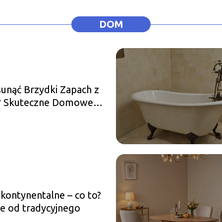
DOM
unąć Brzydki Zapach z
i? Skuteczne Domowe
dy
kontynentalne – co to?
e od tradycyjnego