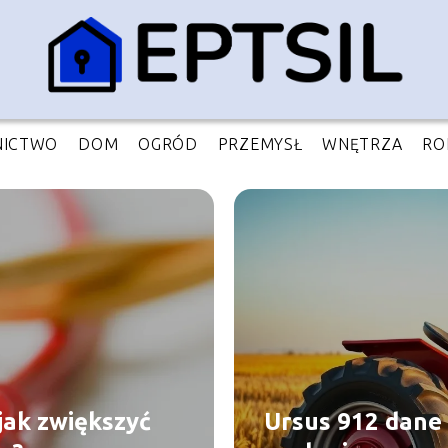
ICTWO
DOM
OGRÓD
PRZEMYSŁ
WNĘTRZA
RO
ak zwiększyć
Ursus 912 dane 