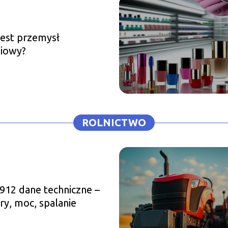
jest przemysł
niowy?
ROLNICTWO
912 dane techniczne –
y, moc, spalanie