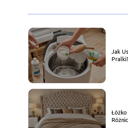
Jak Us
Pralk
Meto
Łóżko 
Różnic