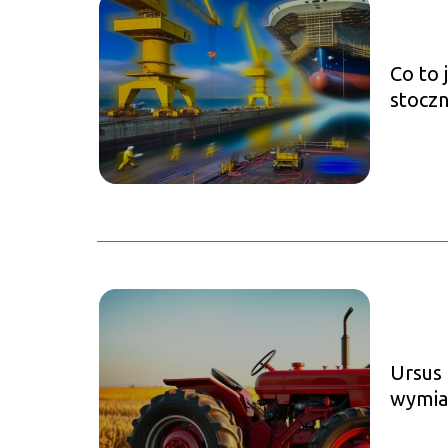
Co to 
stocz
Ursus 
wymiar