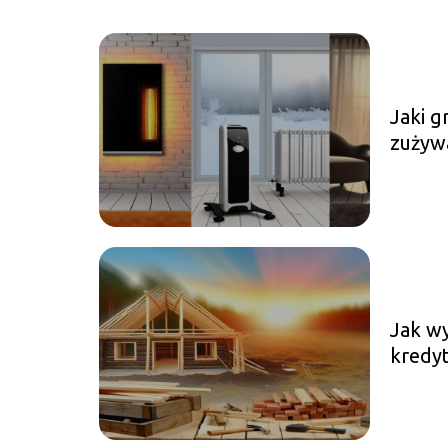
Jaki g
zużywa
Jak w
kredy