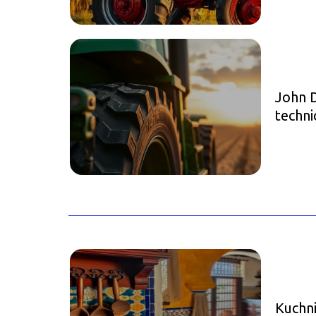
John 
technic
specyf
Kuchni