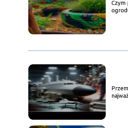
Czym 
ogrod
Przem
najważ