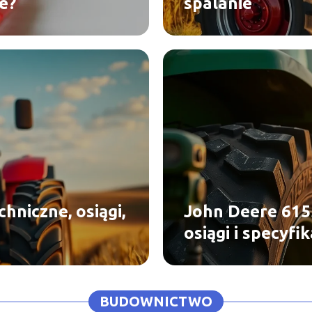
e?
spalanie
hniczne, osiągi,
John Deere 615
osiągi i specyfik
BUDOWNICTWO