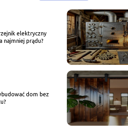
rzejnik elektryczny
 najmniej prądu?
ybudować dom bez
tu?