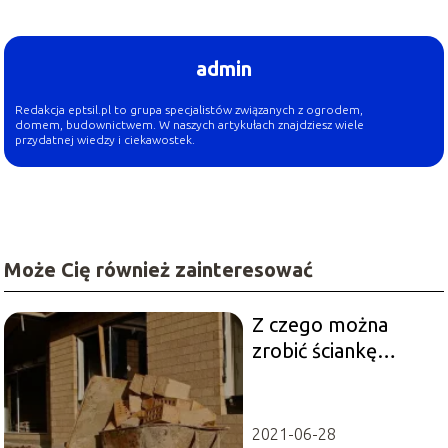
admin
Redakcja eptsil.pl to grupa specjalistów związanych z ogrodem,
domem, budownictwem. W naszych artykułach znajdziesz wiele
przydatnej wiedzy i ciekawostek.
Może Cię również zainteresować
Z czego można
zrobić ściankę
działową?
2021-06-28