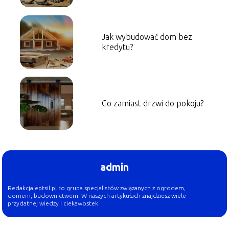
Jak wybudować dom bez
kredytu?
Co zamiast drzwi do pokoju?
admin
Redakcja eptsil.pl to grupa specjalistów związanych z ogrodem,
domem, budownictwem. W naszych artykułach znajdziesz wiele
przydatnej wiedzy i ciekawostek.