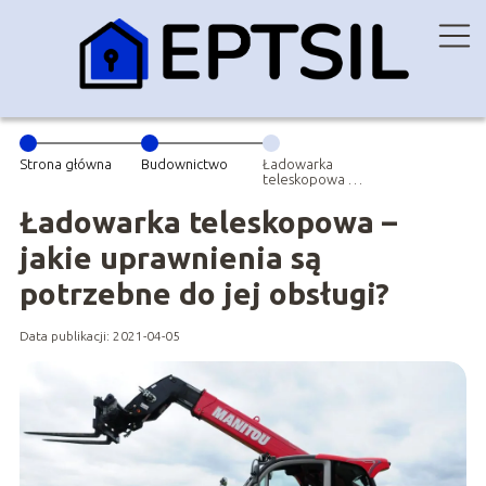
Strona główna
Budownictwo
Ładowarka
teleskopowa –
jakie
uprawnienia są
Ładowarka teleskopowa –
potrzebne do
jej obsługi?
jakie uprawnienia są
potrzebne do jej obsługi?
Data publikacji: 2021-04-05